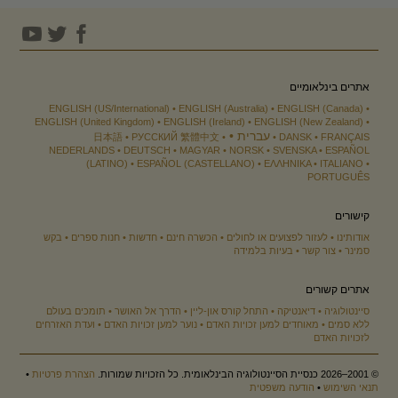
אתרים בינלאומיים
ENGLISH (US/International)
ENGLISH (Australia)
ENGLISH (Canada)
ENGLISH (United Kingdom)
ENGLISH (Ireland)
ENGLISH (New Zealand)
עברית
日本語
РУССКИЙ
繁體中文
DANSK
FRANÇAIS
NEDERLANDS
DEUTSCH
MAGYAR
NORSK
SVENSKA
ESPAÑOL
(LATINO)
ESPAÑOL (CASTELLANO)
ΕΛΛΗΝΙΚA
ITALIANO
PORTUGUÊS
קישורים
אודותינו
לעזור לפצועים או לחולים
הכשרה חינם
חדשות
חנות ספרים
בקש
סמינר
צור קשר
בעיות בלמידה
אתרים קשורים
סיינטולוגיה
דיאנטיקה
התחל קורס און-ליין
הדרך אל האושר
תומכים בעולם
ללא סמים
מאוחדים למען זכויות האדם
נוער למען זכויות האדם
ועדת האזרחים
לזכויות האדם
© 2001–2026 כנסיית הסיינטולוגיה הבינלאומית. כל הזכויות שמורות.
הצהרת פרטיות
•
תנאי השימוש
•
הודעה משפטית