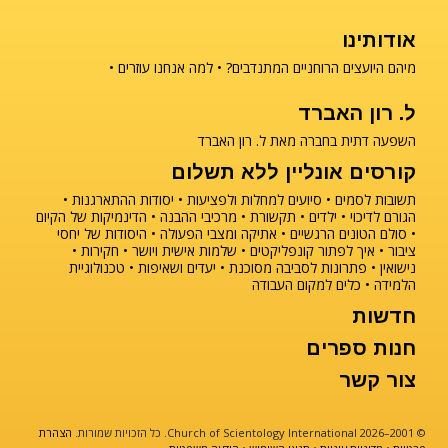
אודותינו
מיהם היועצים הרוחניים המתנדבים?
למה אנחנו עוזרים
ל. רון האברד
השפעה דתית בחברה מאת ל. רון האברד
קורסים אונליין ללא תשלום
תשובות לסמים
סיועים למחלות ולפציעות
יסודות ההתארגנות
הגורם לדיכוי
ילדים
תקשורת
מרכיבי ההבנה
הדינמיקות של הקיום
סולם הטונים הרגשיים
אתיקה ומצבי הפעולה
היסודות של יחסי
ציבור
איך לפתור קונפליקטים
שלמות אישית ויושר
חקירות
נישואין
פתרונות לסביבה מסוכנת
יעדים ושאיפות
טכנולוגיית
הלמידה
כלים למקום העבודה
חדשות
חנות ספרים
צור קשר
© 2001–2026 Church of Scientology International. כל הזכויות שמורות.
הצהרת