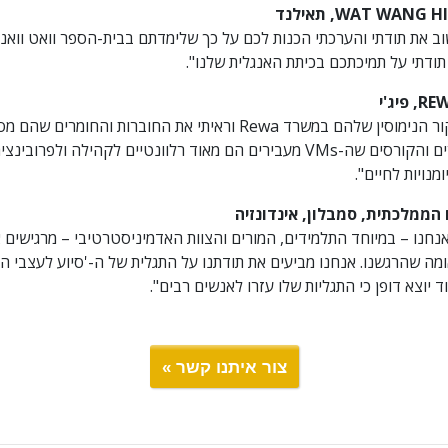
WAT WANG H
, תאילנד
וב את תודתי והערכתי הכנות לכם על כך שלימדתם בבית-הספר וואט וואנג ה
תודתי על תמיכתכם בכיתת האנגלית שלנו".
RE
, פיג'י
״אחרי שהתנסיתי בביקור הנימוסין שלהם במשרד Rewa וראיתי את החוברות ו
בעמדה לומר שהסמינרים והקורסים שה-VMs מעבירים הם מאוד רלוונטיים לקהילה ול
מנויות לחיים".
 הממלכתית, סמבלון, אינדונזיה
נחנו – במיוחד התלמידים, המורים והצוות האדמיניסטרטיבי – מרגישים 
 שהרגשנו. אנחנו מביעים את תודתנו על התגלית של ה-'סיוע לעצבי הגוף'
יוצא דופן כי התגליות שלו עזרו לאנשים רבים".
צור איתנו קשר »