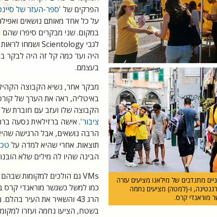
הפרקים של
'ספר-העזר של סיינטו
על כל אחד מאותם נושאים ואפילו
במקום. שני מבקרים סיפרו שהם ת
לגבי Scientology וש
היה ועד כמה קל זה היה לבקר בו 
בעצמם.
מבקר אחר, נשיא הקבוצה הקהיל
הקבוצה שלו ועזב עם חוברת של
ציבור'
. אישה ברזילאית נסעה בר
הרבה נושאים, אבל הרגישה שהיא
תוצאות. אחרי שהיא למדה על
טכנ
הבינה שהיו לה מילים שלא הובנו
VMs גם הולכים למקומות שבהם
ניים מתנדבים של מילאנו מציעים עזרה
כמו למשל כשגשר מוראנדי קרס בג
גנטינה, ו-(למטה) מציעים נחמה
 מוראנדי קרס.
בשטח, הציעו נחמה ועזרו למקומ