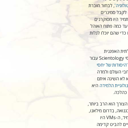
לוגיה'
, לבחור חוברת
 לקבל סמינרים
מיד היו מסוקרנים
מחו לראות עד כמה פתוח האוהל
כדי שהם יוכלו לגלות
תית האפגנית
באיטליה, ראה את הערך של קורסי Scientology עבור
'היסודות של יחסי
חבי העולם ולמדה
 לא השיגה איתם
ולוגיית הלמידה
היא
 כהלכה.
 הצורך הוא הרב ביותר,
נואה, בדרום מילאנו,
הרג 43 והשאיר את העיר בהלם. מיד, ה-VMs היו
יים להביט קדימה