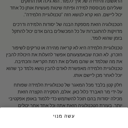
הראשונה והיחידה של איך ללמוד. הוא גילה את החוקים
שעליהם מבוססת למידה ופיתח שיטות מעשיות אותן כל אחד
יכול ליישם. הוא קרא לנושא הזה "טכנולוגיית הלמידה".
הטכנולוגיה הזאת מספקת הבנה של יסודות הלמידה ודרכים
מדויקות להתגברות על כל המכשולים בהם אדם יכול להתקל
בזמן שהוא לומד.
טכנולוגיית הלמידה היא לא קריאה מהירה או טריקים לשיפור
הזכרון. לא הוכח שבאמצעותם אפשר להעלות את היכולת להבין
את מה שנלמד או שהם מעלים את רמת הקריאה והכתיבה.
טכנולוגיית הלמידה מאפשרת לאדם להבין נושא נלמד כך שהוא
יוכל לאחר מכן ליישם אותו.
חלק קטן בלבד מכל המאגר של טכנולוגיית הלמידה שפותח
על-ידי מר האברד כלול כאן. אולם, הסקירה הקצרה הזאת
מכילה יסודות בהם תוכל להשתמש כדי ללמוד באופן אפקטיבי
יותר. בעזרת הטכנולוגיה הזאת אתה וכל אחד אחר יכולים
ללמוד כל נושא.
עשה מנוי
התחל עכשיו >>