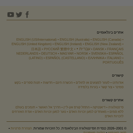
אתרים בינלאומיים
ENGLISH (US/International)
ENGLISH (Australia)
ENGLISH (Canada)
ENGLISH (United Kingdom)
ENGLISH (Ireland)
ENGLISH (New Zealand)
עברית
日本語
РУССКИЙ
繁體中文
DANSK
FRANÇAIS
NEDERLANDS
DEUTSCH
MAGYAR
NORSK
SVENSKA
ESPAÑOL
(LATINO)
ESPAÑOL (CASTELLANO)
ΕΛΛΗΝΙΚA
ITALIANO
PORTUGUÊS
קישורים
אודותינו
לעזור לפצועים או לחולים
הכשרה חינם
חדשות
חנות ספרים
בקש
סמינר
צור קשר
בעיות בלמידה
אתרים קשורים
סיינטולוגיה
דיאנטיקה
התחל קורס און-ליין
הדרך אל האושר
תומכים בעולם
ללא סמים
מאוחדים למען זכויות האדם
נוער למען זכויות האדם
ועדת האזרחים
לזכויות האדם
© 2001–2026 כנסיית הסיינטולוגיה הבינלאומית. כל הזכויות שמורות.
הצהרת פרטיות
•
תנאי השימוש
•
הודעה משפטית