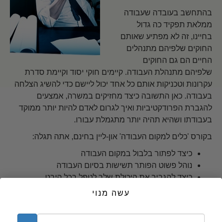
בהתחשב בעובדה שעבודה
ממלאת תפקיד כה גדול
בחיינו, זה לא מפתיע שאותם
החוקים שלפיהם מתנהלים
החיים הם גם החוקים
שלפיהם מתנהלת העבודה. קיימים חוקי יסוד וקיימת סדרת
עקרונות וטכניקות אותם כל אחד יכול ליישם כדי להשיג הצלחה
בעבודה. כאן התשובה כיצד מחזיקים במשרה, אמצעים
להגברת הפרודקטיביות ואיך לגרום לאדם להיות יותר ממוקד
בעבודתו ושהיא תהיה יותר מתגמלת עבורו.
בקורס 'כלים למקום העבודה' און-ליין בחינם, אתה תגלה:
כיצד לפתור בלבול במקום העבודה
נוהל פשוט הפותר תשישות בסיום העבודה
כיצד להגביר את היכולת שלך לטפל בכל היבט
במשרה
עשה מנוי
התחל עכשיו >>