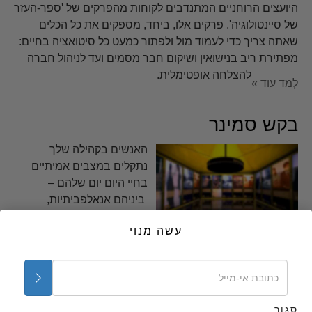
היועצים הרוחניים המתנדבים לקוחות מהפרקים של 'ספר-העזר
של סיינטולוגיה'.
פרקים אלו, ביחד, מספקים את כל הכלים
שאתה צריך כדי לעמוד מול ולפתור כמעט כל סיטואציה בחיים:
מפתירת ריב בנישואין ושיקום חבר מסמים ועד לניהול חברה
להצלחה אופטימלית.
לְמַד עוד »
בקש סמינר
האנשים בקהילה שלך
נתקלים במצבים אמיתיים
בחיי היום יום שלהם –
ביניהם אנאלפביתיות,
שימוש בסמים, נישואין
עשה מנוי
הרוסים וחוסר יושר. ללא
פתרונות לבעיות אלו העבודה של מנהיגי הקהילה עלולה להיות
פחות יעילה ממה שהיא יכולה ואמורה להיות. אך ישנם
פתרונות, תשובות שעובדות, והן זמינות מיידית מאת היועצים
הרוחניים המתנדבים של סיינטולוגיה.
סגור