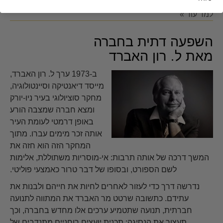
למד עוד »
השפעה דתית בחברה
מאת ל. רון האברד
ב-1973 ערך ל. רון האברד,
מייסד דיאנטיקה וסיינטולוגיה,
מחקר סוציולוגי בעיר ניו-יורק
ומצא חברה שמצבה הורע
באופן דרמטי לעומת העיר
אותה זכר מימים עברו. מתוך
המחקר הזה הוא חזה את
המשך דרכה של אותה תרבות: אי-מוסריות משתוללת, אלימות
לשם הספורט, ובסופו של דבר טרור כאמצעי פוליטי.
נדרשה דרך כדי לעזור לאחרים לחיות את חייהם ולבנות את
עתידם. כתשובה שרטט מר האברד את המתווה לתנועה
חברתית, תנועה שתטמיע ערכים אלו מחדש בחברה, וכך
תעצור את הנסיגה: תכנית יועצים רוחניים מתנדבים של