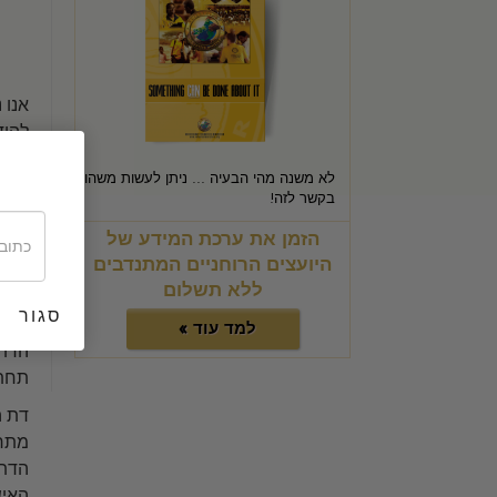
אנו 
להיד
חשוב
לא משנה מהי הבעיה ... ניתן לעשות משהו
אם ה
בקשר לזה!
חברה
הזמן את ערכת המידע של
כשהת
היועצים הרוחניים המתנדבים
ללא תשלום
המנה
סגור
קרוב
למד עוד »
הדתי
תחת 
דת ה
מתרח
הדתי
האיש