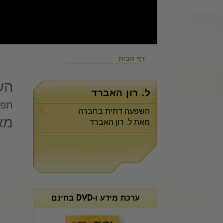
דף הבית
הש
ל. רון האברד
תפק
השפעה דתית בחברה
מא
מאת ל. רון האברד
ערכת מידע ו-DVD בחינם