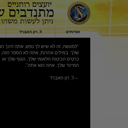
אודותינו
ל. רון האברד
מי הם היועצים הרוחניים
השפעה דתית בחברה
"למעשה, זה לא שיש לך נפש, אתה
הינך
הנ
המתנדבים?
מאת ל. רון האברד
שלך. במילים אחרות, אתה לא הספר הזה,
למה אנחנו עוזרים
כרטיס הביטוח הלאומי שלך, הגוף שלך או
המיינד שלך. אתה הוא אתה".
– ל. רון האברד