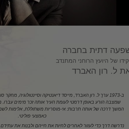
הדינמיקות של הקיום
סולם הטונים הרגשיים
אתיקה ומצבי הפעולה
היסודות של יחסי ציבור
פעה דתית בחברה
איך לפתור קונפליקטים
ידו של היועץ הרוחני המתנדב
שלמות אישית ויושר
ת ל. רון האברד
חקירות
נישואין
פתרונות לסביבה מסוכנת
ב-1973 ערך ל. רון האברד, מייסד דיאנטיקה וסיינטולוגיה, מחקר ס
שמצבה הורע באופן דרמטי לעומת העיר אותה זכר מימים עברו. 
יעדים ושאיפות
המשך דרכה של אותה תרבות: אי-מוסריות משתוללת, אלימות לשם 
כאמצעי פוליטי.
טכנולוגיית הלמידה
נדרשה דרך כדי לעזור לאחרים לחיות את חייהם ולבנות את עתיד
כלים למקום העבודה