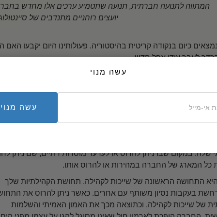
המתווה לתנועה חברתית, תנועה שתטמיע ערכים אלו מחדש בחברה,
יועצים רוחניים מתנדבים של סיינטולוגי
נמצאים כיום בנקודה קריטית בהיסטוריה. פעולותינו היום יקבעו האם ה
רדר לעבר עידן אפל חדש.
עשה מנוי
 להבין שמצבים רעים לא קורים סתם. הריקבון התרבותי שאנו רואים מ
אדם לא יבין את זה, הוא לא יהיה מסוגל להגן על עצמו או להגיע ביע
 מסוגלת לשרוד במשך אלפי שנים אלא אם כן היא מותקפת מבפנים או 
עשה מנוי
קפה כזאת מתרחשת, יעדיה הראשוניים הם האלים והגיבורים הדתיים
יגות שלה וההערכה העצמית והשלמות האישית של החברים בה.
 לוודאי שהנקודה הקריטית ביותר של התקפה על תרבות היא הניסיון
 שלה. במקום שבו ניתן להרוס או לערער מוסדות דתיים, שם ניתן לחת
כל המארג של החברה במהירות או להרוס אותו.
יא התחושה הראשונה של שייכות לקהילה. תחושת הקהילתיות שלך
שת בעקבות נסיון משותף עם אחרים. כאשר ניתן להרוס את התחוש
ת של שייכות לקהילה, וכתוצאה מכך את האמון האמיתי והשלמות
ית, החברה הופכת לארמון חול שאינו מסוגל להגן על עצמו מפני הים