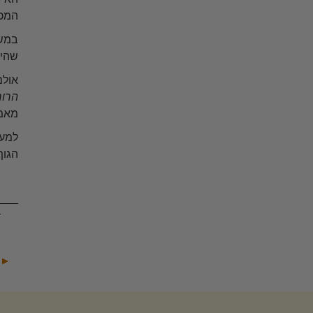
המכה
במשך
שהיא
אולם
הרוח
מאמי
למעש
הגוף