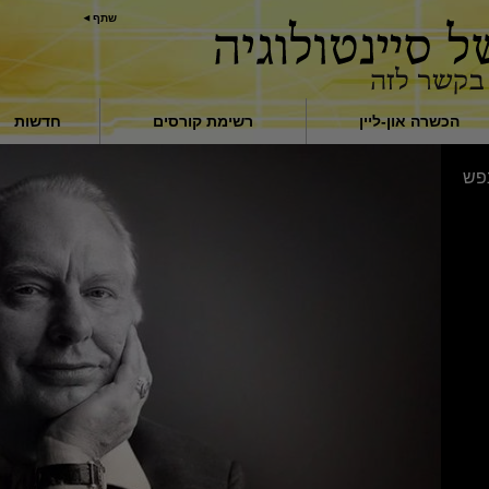
שתף
הכשרה און-ליין
רשימת קורסים
חדשות
מבוא
פש
תשובות לסמים
סיועים למחלות ולפציעות
יסודות ההתארגנות
הגורם לדיכוי
ילדים
לתקשר בצורה יעילה
מרכיבי ההבנה