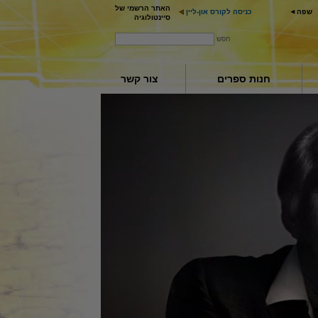
האתר הרשמי של
שפה
כניסה לקורס און-ליין
סיינטולוגיה
חפש
חנות ספרים
צור קשר